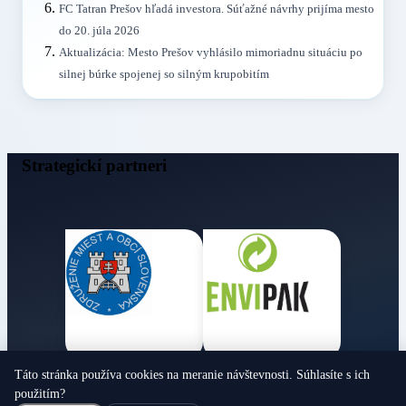
FC Tatran Prešov hľadá investora. Súťažné návrhy prijíma mesto
do 20. júla 2026
Aktualizácia: Mesto Prešov vyhlásilo mimoriadnu situáciu po
silnej búrke spojenej so silným krupobitím
Strategickí partneri
Táto stránka používa cookies na meranie návštevnosti. Súhlasíte s ich
Obecné noviny
použitím?