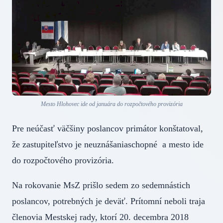
Mesto Hlohovec ide od januára do rozpočtového provizória
Pre neúčasť väčšiny poslancov primátor konštatoval,
že zastupiteľstvo je neuznášaniaschopné a mesto ide
do rozpočtového provizória.
Na rokovanie MsZ prišlo sedem zo sedemnástich
poslancov, potrebných je deväť. Prítomní neboli traja
členovia Mestskej rady, ktorí 20. decembra 2018