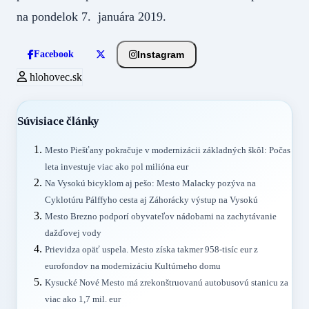
na pondelok 7. januára 2019.
Instagram
Facebook
hlohovec.sk
Súvisiace články
Mesto Piešťany pokračuje v modernizácii základných škôl: Počas
leta investuje viac ako pol milióna eur
Na Vysokú bicyklom aj pešo: Mesto Malacky pozýva na
Cyklotúru Pálffyho cesta aj Záhorácky výstup na Vysokú
Mesto Brezno podporí obyvateľov nádobami na zachytávanie
dažďovej vody
Prievidza opäť uspela. Mesto získa takmer 958-tisíc eur z
eurofondov na modernizáciu Kultúrneho domu
Kysucké Nové Mesto má zrekonštruovanú autobusovú stanicu za
viac ako 1,7 mil. eur