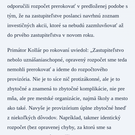
odporučili rozpočet prerokovať v predloženej podobe s
tým, že na zastupiteľstve poslanci navrhnú zoznam
investičných akcii, ktoré sa nebudú zazmluvňovať až
do prvého zastupiteľstva v novom roku.
Primátor Kollár po rokovaní uviedol: „Zastupiteľstvo
nebolo uznášaniaschopné, opravený rozpočet sme teda
nemohli prerokovať a ideme do rozpočtového
provizória. Nie je to síce nič protizákonné, ale je to
zbytočné a znamená to zbytočné komplikácie, nie pre
mňa, ale pre mestské organizácie, najmä školy a mesto
ako také. Navyše je provizórium úplne zbytočné hneď
z niekoľkých dôvodov. Napríklad, takmer identický
rozpočet (bez opravenej chyby, za ktorú sme sa