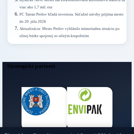
Kysucké Nové Mesto má zrekonštruovanú autobusovú stanicu za
viac ako 1,7 mil. eur
FC Tatran Prešov hľadá investora. Súťažné návrhy prijíma mesto
do 20. júla 2026
Aktualizácia: Mesto Prešov vyhlásilo mimoriadnu situáciu po
silnej búrke spojenej so silným krupobitím
Strategickí partneri