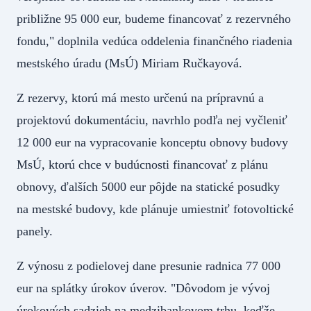
približne 95 000 eur, budeme financovať z rezervného
fondu," doplnila vedúca oddelenia finančného riadenia
mestského úradu (MsÚ) Miriam Ručkayová.
Z rezervy, ktorú má mesto určenú na prípravnú a
projektovú dokumentáciu, navrhlo podľa nej vyčleniť
12 000 eur na vypracovanie konceptu obnovy budovy
MsÚ, ktorú chce v budúcnosti financovať z plánu
obnovy, ďalších 5000 eur pôjde na statické posudky
na mestské budovy, kde plánuje umiestniť fotovoltické
panely.
Z výnosu z podielovej dane presunie radnica 77 000
eur na splátky úrokov úverov. "Dôvodom je vývoj
úrokových sadzieb na medzibankovom trhu, keďže