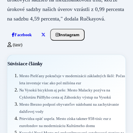
úrokové sadzby našich úverov vzrástli z 0,99 percenta
na sadzbu 4,59 percenta," dodala Ručkayová.
Instagram
Facebook
(tasr)
Súvisiace články
Mesto Piešťany pokračuje v modernizácii základných škôl: Počas
leta investuje viac ako pol milióna eur
Na Vysokú bicyklom aj pešo: Mesto Malacky pozýva na
Cyklotúru Pálffyho cesta aj Záhorácky výstup na Vysokú
Mesto Brezno podporí obyvateľov nádobami na zachytávanie
dažďovej vody
Prievidza opäť uspela. Mesto získa takmer 958-tisíc eur z
eurofondov na modernizáciu Kultúrneho domu