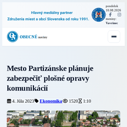
pondelok
10.08.2026
·
meniny:
Vavrinec
Mesto Partizánske plánuje
zabezpečiť plošné opravy
komunikácií
4. Júla 2023
Ekonomika
1520
1:10