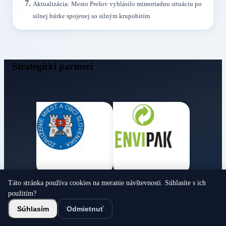
Aktualizácia: Mesto Prešov vyhlásilo mimoriadnu situáciu po
silnej búrke spojenej so silným krupobitím
Strategickí partneri
Táto stránka používa cookies na meranie návštevnosti. Súhlasíte s ich
Obecné noviny
použitím?
© 2026 Všetky práva vyhradené
Súhlasím
Odmietnuť