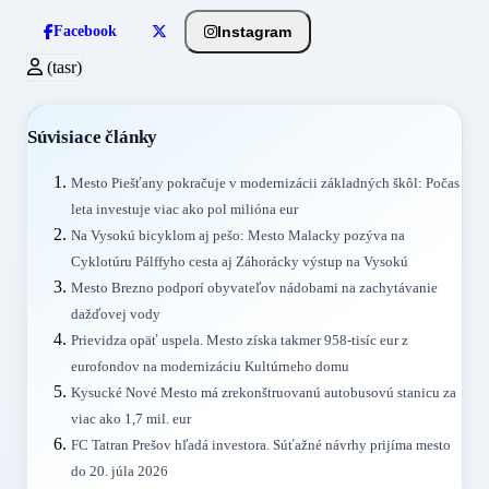
Instagram
Facebook
(tasr)
Súvisiace články
Mesto Piešťany pokračuje v modernizácii základných škôl: Počas
leta investuje viac ako pol milióna eur
Na Vysokú bicyklom aj pešo: Mesto Malacky pozýva na
Cyklotúru Pálffyho cesta aj Záhorácky výstup na Vysokú
Mesto Brezno podporí obyvateľov nádobami na zachytávanie
dažďovej vody
Prievidza opäť uspela. Mesto získa takmer 958-tisíc eur z
eurofondov na modernizáciu Kultúrneho domu
Kysucké Nové Mesto má zrekonštruovanú autobusovú stanicu za
viac ako 1,7 mil. eur
FC Tatran Prešov hľadá investora. Súťažné návrhy prijíma mesto
do 20. júla 2026