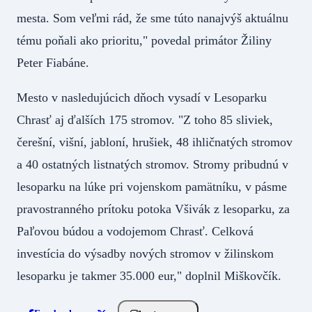
mesta. Som veľmi rád, že sme túto nanajvýš aktuálnu
tému poňali ako prioritu," povedal primátor Žiliny
Peter Fiabáne.
Mesto v nasledujúcich dňoch vysadí v Lesoparku
Chrasť aj ďalších 175 stromov. "Z toho 85 sliviek,
čerešní, višní, jabloní, hrušiek, 48 ihličnatých stromov
a 40 ostatných listnatých stromov. Stromy pribudnú v
lesoparku na lúke pri vojenskom pamätníku, v pásme
pravostranného prítoku potoka Všivák z lesoparku, za
Paľovou búdou a vodojemom Chrasť. Celková
investícia do výsadby nových stromov v žilinskom
lesoparku je takmer 35.000 eur," doplnil Miškovčík.