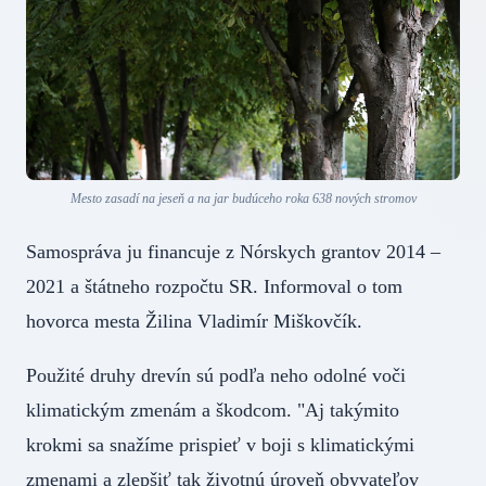
Mesto zasadí na jeseň a na jar budúceho roka 638 nových stromov
Samospráva ju financuje z Nórskych grantov 2014 –
2021 a štátneho rozpočtu SR. Informoval o tom
hovorca mesta Žilina Vladimír Miškovčík.
Použité druhy drevín sú podľa neho odolné voči
klimatickým zmenám a škodcom. "Aj takýmito
krokmi sa snažíme prispieť v boji s klimatickými
zmenami a zlepšiť tak životnú úroveň obyvateľov