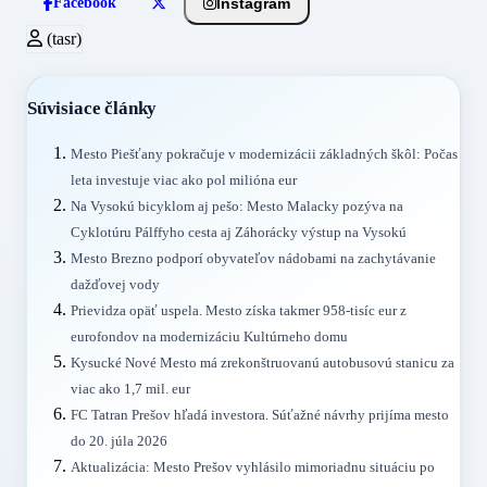
Instagram
Facebook
(tasr)
Súvisiace články
Mesto Piešťany pokračuje v modernizácii základných škôl: Počas
leta investuje viac ako pol milióna eur
Na Vysokú bicyklom aj pešo: Mesto Malacky pozýva na
Cyklotúru Pálffyho cesta aj Záhorácky výstup na Vysokú
Mesto Brezno podporí obyvateľov nádobami na zachytávanie
dažďovej vody
Prievidza opäť uspela. Mesto získa takmer 958-tisíc eur z
eurofondov na modernizáciu Kultúrneho domu
Kysucké Nové Mesto má zrekonštruovanú autobusovú stanicu za
viac ako 1,7 mil. eur
FC Tatran Prešov hľadá investora. Súťažné návrhy prijíma mesto
do 20. júla 2026
Aktualizácia: Mesto Prešov vyhlásilo mimoriadnu situáciu po