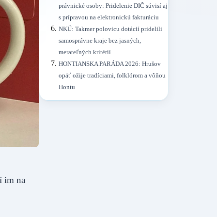
právnické osoby: Pridelenie DIČ súvisí aj
s prípravou na elektronickú fakturáciu
NKÚ: Takmer polovicu dotácií pridelili
samosprávne kraje bez jasných,
merateľných kritérií
HONTIANSKA PARÁDA 2026: Hrušov
opäť ožije tradíciami, folklórom a vôňou
Hontu
í im na