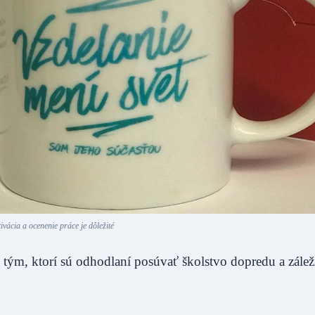
ivácia a ocenenie práce je dôležité
tým, ktorí sú odhodlaní posúvať školstvo dopredu a zálež