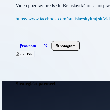
Video pozdrav predsedu Bratislavského samospráv
https://www.facebook.com/bratislavskykraj.sk/
Instagram
Facebook
(ts-BSK)
Strategickí partneri