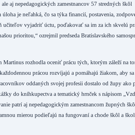
 ale aj nepedagogických zamestnancov 57 stredných škôl
h úloha je neľahká, čo sa týka financií, postavenia, zodpov
iteľov vyjadriť úctu, poďakovať sa im za ich skvelú pr
našou prioritou,“ ozrejmil predseda Bratislavského samos
m Martinus rozhodla oceniť prácu tých, ktorým záleží na t
u každodennou prácou rozvíjajú a pomáhajú žiakom, aby sa
racovníkov oddaných svojej profesii dostalo od župy ako 
ážky do kníhkupectva a tematický hrnček s nápisom „Vzd
anie patrí aj nepedagogickým zamestnancom župných škôl
znamnou mierou podieľajú na fungovaní a chode škôl a ško