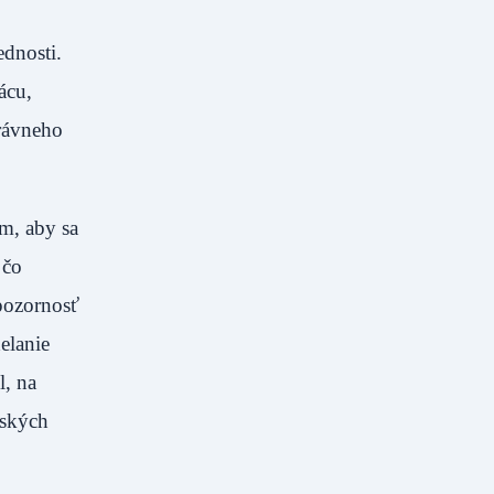
ednosti.
ácu,
právneho
om, aby sa
 čo
pozornosť
elanie
, na
lských