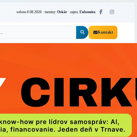
sobota 8.08.2026
· meniny:
Oskár
· zajtra:
Ľubomíra
Kontakt