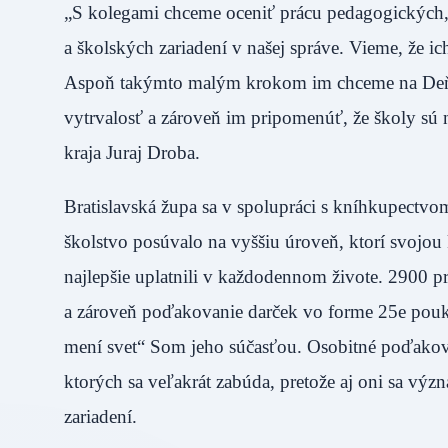
„S kolegami chceme oceniť prácu pedagogických,
a školských zariadení v našej správe. Vieme, že ic
Aspoň takýmto malým krokom im chceme na Deň uč
vytrvalosť a zároveň im pripomenúť, že školy sú 
kraja Juraj Droba.
Bratislavská župa sa v spolupráci s kníhkupectvo
školstvo posúvalo na vyššiu úroveň, ktorí svojo
najlepšie uplatnili v každodennom živote. 2900 p
a zároveň poďakovanie darček vo forme 25e pouk
mení svet“ Som jeho súčasťou. Osobitné poďakov
ktorých sa veľakrát zabúda, pretože aj oni sa vý
zariadení.