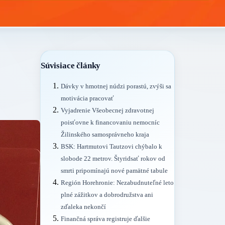
Súvisiace články
Dávky v hmotnej núdzi porastú, zvýši sa
motivácia pracovať
Vyjadrenie Všeobecnej zdravotnej
poisťovne k financovaniu nemocníc
Žilinského samosprávneho kraja
BSK: Hartmutovi Tautzovi chýbalo k
slobode 22 metrov. Štyridsať rokov od
smrti pripomínajú nové pamätné tabule
Región Horehronie: Nezabudnuteľné leto
plné zážitkov a dobrodružstva ani
zďaleka nekončí
Finančná správa registruje ďalšie