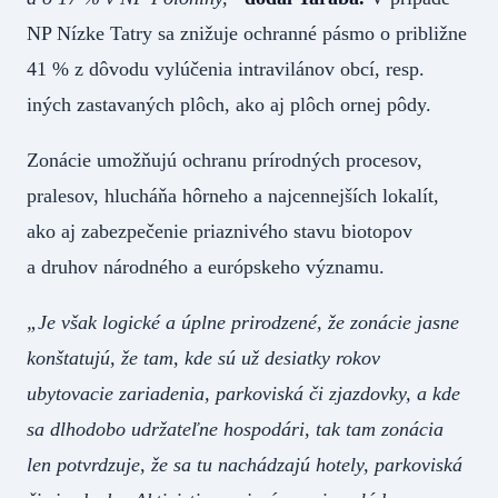
NP Nízke Tatry sa znižuje ochranné pásmo o približne
41 % z dôvodu vylúčenia intravilánov obcí, resp.
iných zastavaných plôch, ako aj plôch ornej pôdy.
Zonácie umožňujú ochranu prírodných procesov,
pralesov, hlucháňa hôrneho a najcennejších lokalít,
ako aj zabezpečenie priaznivého stavu biotopov
a druhov národného a európskeho významu.
„Je však logické a úplne prirodzené, že zonácie jasne
konštatujú, že tam, kde sú už desiatky rokov
ubytovacie zariadenia, parkoviská či zjazdovky, a kde
sa dlhodobo udržateľne hospodári, tak tam zonácia
len potvrdzuje, že sa tu nachádzajú hotely, parkoviská