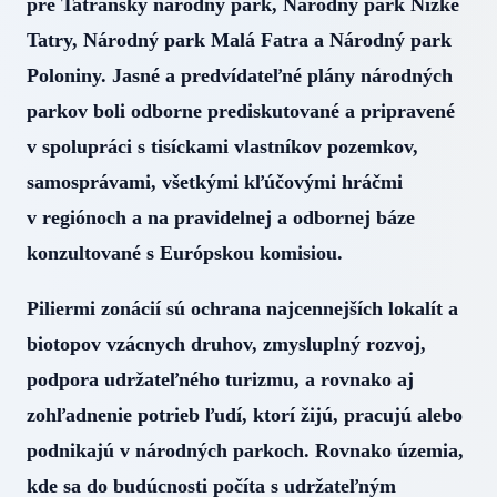
pre Tatranský národný park, Národný park Nízke
Tatry, Národný park Malá Fatra a Národný park
Poloniny. Jasné a predvídateľné plány národných
parkov boli odborne prediskutované a pripravené
v spolupráci s tisíckami vlastníkov pozemkov,
samosprávami, všetkými kľúčovými hráčmi
v regiónoch a na pravidelnej a odbornej báze
konzultované s Európskou komisiou.
Piliermi zonácií sú ochrana najcennejších lokalít a
biotopov vzácnych druhov, zmysluplný rozvoj,
podpora udržateľného turizmu, a rovnako aj
zohľadnenie potrieb ľudí, ktorí žijú, pracujú alebo
podnikajú v národných parkoch. Rovnako územia,
kde sa do budúcnosti počíta s udržateľným