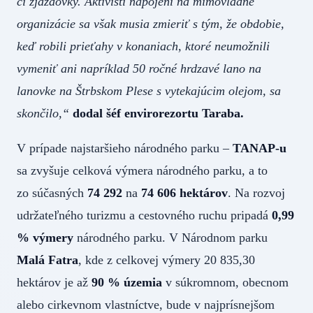
či zjazdovky. Aktivisti napojení na mimovládne
organizácie sa však musia zmieriť s tým, že obdobie,
keď robili prieťahy v konaniach, ktoré neumožnili
vymeniť ani napríklad 50 ročné hrdzavé lano na
lanovke na Štrbskom Plese s vytekajúcim olejom, sa
skončilo,“
dodal šéf envirorezortu Taraba.
V prípade najstaršieho národného parku –
TANAP-u
sa zvyšuje celková výmera národného parku, a to
zo súčasných
74 292
na
74 606 hektárov
. Na rozvoj
udržateľného turizmu a cestovného ruchu pripadá
0,99
% výmery
národného parku. V Národnom parku
Malá Fatra
, kde z celkovej výmery 20 835,30
hektárov je až
90 % územia
v súkromnom, obecnom
alebo cirkevnom vlastníctve, bude v najprísnejšom