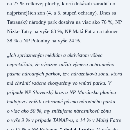
na 27 % celkovej plochy, ktorú dokázali zaradiť do
najprísnejších zón (4. a 5. stupeň ochrany). Dnes sa
Tatranský národný park dostáva na viac ako 76 %, NP
Nízke Tatry na vyše 63 %, NP Malá Fatra na takmer
38 % a NP Poloniny na vyše 24 %.
„
Ich spriazneným médiám a aktivistom vôbec
neprekážalo, že výrazne znížili výmeru ochranného
pásma národných parkov, tzv. nárazníkovú zónu, ktorá
má chrániť vzácne ekosystémy vo vnútri parku. V
prípade NP Slovenský kras a NP Muránska planina
budajovci znížili ochranné pásmo národného parku
o viac ako 50 %, my znižujeme nárazníkovú zónu
o vyše 9 % v prípade TANAP-u, o 14 % v Malej Fatre
a o 17 % v NP Poloniny,“
dodal Taraba.
V prípade