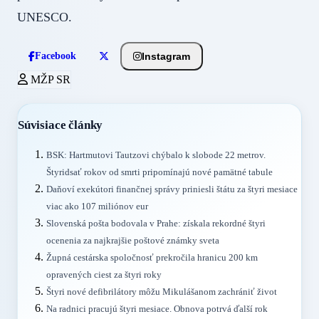
UNESCO.
Instagram
Facebook
MŽP SR
Súvisiace články
BSK: Hartmutovi Tautzovi chýbalo k slobode 22 metrov.
Štyridsať rokov od smrti pripomínajú nové pamätné tabule
Daňoví exekútori finančnej správy priniesli štátu za štyri mesiace
viac ako 107 miliónov eur
Slovenská pošta bodovala v Prahe: získala rekordné štyri
ocenenia za najkrajšie poštové známky sveta
Župná cestárska spoločnosť prekročila hranicu 200 km
opravených ciest za štyri roky
Štyri nové defibrilátory môžu Mikulášanom zachrániť život
Na radnici pracujú štyri mesiace. Obnova potrvá ďalší rok