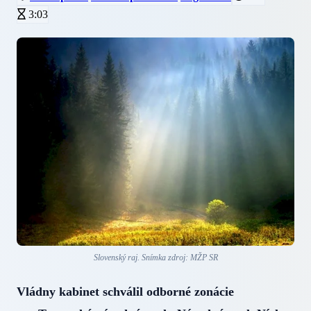
3:03
Slovenský raj. Snímka zdroj: MŽP SR
Vládny kabinet schválil odborné zonácie