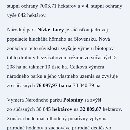
stupni ochrany 7003,71 hektárov a v 4. stupni ochrany
vyše 842 hektárov.
Národný park
Nízke Tatry
je súčasťou jadrovej
populácie hlucháňa hôrneho na Slovensku. Nová
zonácia v tejto súvislosti zvyšuje výmeru biotopov
tohto druhu v bezzásahovom režime zo súčasných 3
208 ha na takmer 10 tisíc ha. Celková výmera
národného parku a jeho vlastného územia sa zvyšuje
zo súčasných
76 097,97 ha na
78 840,79 ha.
Výmera Národného parku
Poloniny
sa zvýši
zo súčasných 30 845
hektárov
na
32 809,87
hektárov.
Zonácia bude mať dlhodobý pozitívny vplyv na
prírodné hodnoty a zachováva prírodné dedičstvo