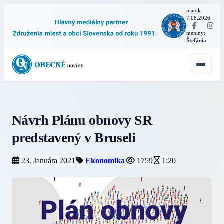
piatok
7.08.2026
·
meniny:
Štefánia
Návrh Plánu obnovy SR
predstavený v Bruseli
23. Januára 2021
Ekonomika
1759
1:20