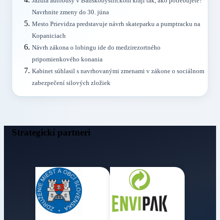
Jazdia autobusy v Banskobystrickom kraji tak, ako potrebujete?
Navrhnite zmeny do 30. júna
Mesto Prievidza predstavuje návrh skateparku a pumptracku na
Kopaniciach
Návrh zákona o lobingu ide do medzirezortného
pripomienkového konania
Kabinet súhlasil s navrhovanými zmenami v zákone o sociálnom
zabezpečení silových zložiek
Strategickí partneri