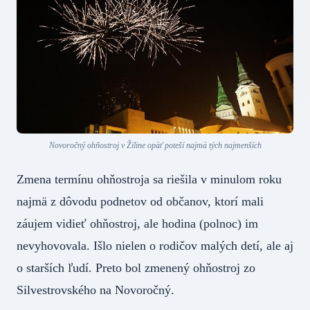
Novoročný ohňostroj v Žiline opäť poteší najmä tých najmenších
Zmena termínu ohňostroja sa riešila v minulom roku
najmä z dôvodu podnetov od občanov, ktorí mali
záujem vidieť ohňostroj, ale hodina (polnoc) im
nevyhovovala. Išlo nielen o rodičov malých detí, ale aj
o starších ľudí. Preto bol zmenený ohňostroj zo
Silvestrovského na Novoročný.