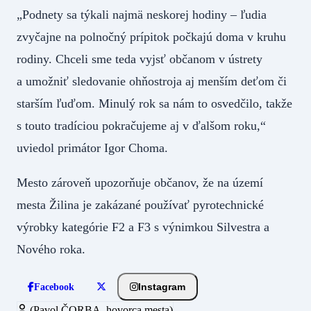
„Podnety sa týkali najmä neskorej hodiny – ľudia
zvyčajne na polnočný prípitok počkajú doma v kruhu
rodiny. Chceli sme teda vyjsť občanom v ústrety
a umožniť sledovanie ohňostroja aj menším deťom či
starším ľuďom. Minulý rok sa nám to osvedčilo, takže
s touto tradíciou pokračujeme aj v ďalšom roku,“
uviedol primátor Igor Choma.
Mesto zároveň upozorňuje občanov, že na území
mesta Žilina je zakázané používať pyrotechnické
výrobky kategórie F2 a F3 s výnimkou Silvestra a
Nového roka.
Instagram
Facebook
(Pavol ČORBA, hovorca mesta)