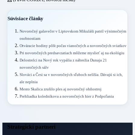
Súvisiace články
Novoročný galavečer v Liptovskom Mikuláši patril výnimočným
osobnostiam
Otváracie hodiny pôšt počas vianočných a novoročných sviatkov
Pri novoročných predsavzatiach môžeme myslieť aj na ekológiu
Delostrelci na Nový rok vypália z nábrežia Dunaja 21
novoročných sálv
Slováci a Česi sa v novoročných sľuboch nelíšia. Dávajú si ich,
ale neplnia
Mesto Skalica zrušilo ples aj novoročný ohňostroj
Prehliadka koledníkova a novoročných hier z Podpoľania
Strategickí partneri