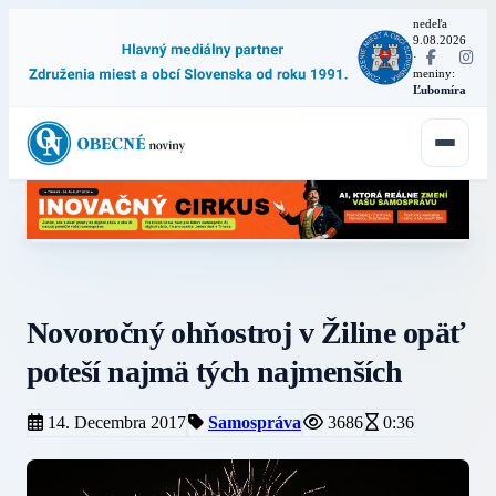
nedeľa
9.08.2026
·
meniny:
Ľubomíra
Novoročný ohňostroj v Žiline opäť
poteší najmä tých najmenších
14. Decembra 2017
Samospráva
3686
0:36