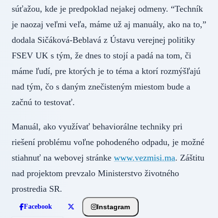
súťažou, kde je predpoklad nejakej odmeny. “Techník
je naozaj veľmi veľa, máme už aj manuály, ako na to,”
dodala Sičáková-Beblavá z Ústavu verejnej politiky
FSEV UK s tým, že dnes to stojí a padá na tom, či
máme ľudí, pre ktorých je to téma a ktorí rozmýšľajú
nad tým, čo s daným znečisteným miestom bude a
začnú to testovať.
Manuál, ako využívať behaviorálne techniky pri
riešení problému voľne pohodeného odpadu, je možné
stiahnuť na webovej stránke
www.vezmisi.ma
. Záštitu
nad projektom prevzalo Ministerstvo životného
prostredia SR.
Instagram
Facebook