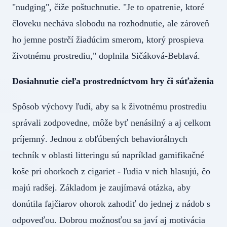
"nudging", čiže poštuchnutie. "Je to opatrenie, ktoré
človeku necháva slobodu na rozhodnutie, ale zároveň
ho jemne postrčí žiadúcim smerom, ktorý prospieva
životnému prostrediu," doplnila Sičáková-Beblavá.
Dosiahnutie cieľa prostredníctvom hry či súťaženia
Spôsob výchovy ľudí, aby sa k životnému prostrediu
správali zodpovedne, môže byť nenásilný a aj celkom
príjemný. Jednou z obľúbených behaviorálnych
techník v oblasti litteringu sú napríklad gamifikačné
koše pri ohorkoch z cigariet - ľudia v nich hlasujú, čo
majú radšej. Základom je zaujímavá otázka, aby
donútila fajčiarov ohorok zahodiť do jednej z nádob s
odpoveďou. Dobrou možnosťou sa javí aj motivácia