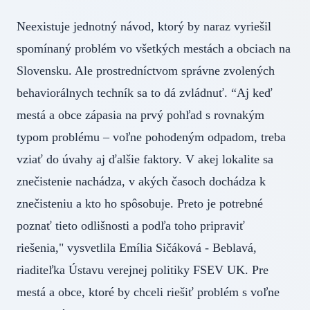
Neexistuje jednotný návod, ktorý by naraz vyriešil
spomínaný problém vo všetkých mestách a obciach na
Slovensku. Ale prostredníctvom správne zvolených
behaviorálnych techník sa to dá zvládnuť. “Aj keď
mestá a obce zápasia na prvý pohľad s rovnakým
typom problému – voľne pohodeným odpadom, treba
vziať do úvahy aj ďalšie faktory. V akej lokalite sa
znečistenie nachádza, v akých časoch dochádza k
znečisteniu a kto ho spôsobuje. Preto je potrebné
poznať tieto odlišnosti a podľa toho pripraviť
riešenia," vysvetlila Emília Sičáková - Beblavá,
riaditeľka Ústavu verejnej politiky FSEV UK. Pre
mestá a obce, ktoré by chceli riešiť problém s voľne