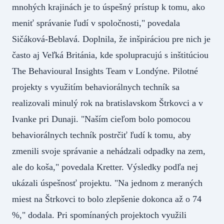
mnohých krajinách je to úspešný prístup k tomu, ako
meniť správanie ľudí v spoločnosti," povedala
Sičáková-Beblavá. Doplnila, že inšpiráciou pre nich je
často aj Veľká Británia, kde spolupracujú s inštitúciou
The Behavioural Insights Team v Londýne. Pilotné
projekty s využitím behaviorálnych techník sa
realizovali minulý rok na bratislavskom Štrkovci a v
Ivanke pri Dunaji. "Naším cieľom bolo pomocou
behaviorálnych techník postrčiť ľudí k tomu, aby
zmenili svoje správanie a nehádzali odpadky na zem,
ale do koša," povedala Kretter. Výsledky podľa nej
ukázali úspešnosť projektu. "Na jednom z meraných
miest na Štrkovci to bolo zlepšenie dokonca až o 74
%," dodala. Pri spomínaných projektoch využili