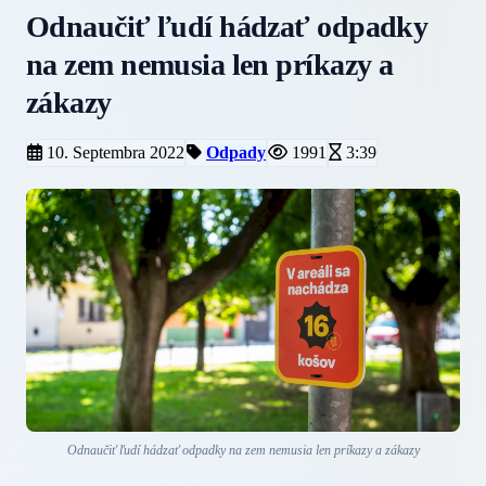
Odnaučiť ľudí hádzať odpadky
na zem nemusia len príkazy a
zákazy
10. Septembra 2022
Odpady
1991
3:39
Odnaučiť ľudí hádzať odpadky na zem nemusia len príkazy a zákazy