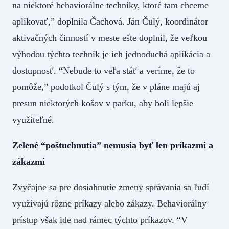
na niektoré behaviorálne techniky, ktoré tam chceme
aplikovať,” doplnila Čachová. Ján Čulý, koordinátor
aktivačných činností v meste ešte doplnil, že veľkou
výhodou týchto techník je ich jednoduchá aplikácia a
dostupnosť. “Nebude to veľa stáť a veríme, že to
pomôže,” podotkol Čulý s tým, že v pláne majú aj
presun niektorých košov v parku, aby boli lepšie
využiteľné.
Zelené “poštuchnutia” nemusia byť len príkazmi a
zákazmi
Zvyčajne sa pre dosiahnutie zmeny správania sa ľudí
využívajú rôzne príkazy alebo zákazy. Behaviorálny
prístup však ide nad rámec týchto príkazov. “V