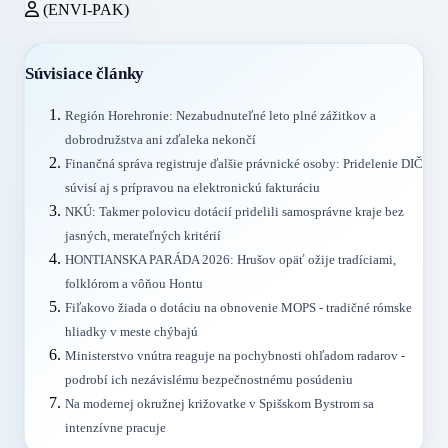
(ENVI-PAK)
Súvisiace články
Región Horehronie: Nezabudnuteľné leto plné zážitkov a
dobrodružstva ani zďaleka nekončí
Finančná správa registruje ďalšie právnické osoby: Pridelenie DIČ
súvisí aj s prípravou na elektronickú fakturáciu
NKÚ: Takmer polovicu dotácií pridelili samosprávne kraje bez
jasných, merateľných kritérií
HONTIANSKA PARÁDA 2026: Hrušov opäť ožije tradíciami,
folklórom a vôňou Hontu
Fiľakovo žiada o dotáciu na obnovenie MOPS - tradičné rómske
hliadky v meste chýbajú
Ministerstvo vnútra reaguje na pochybnosti ohľadom radarov -
podrobí ich nezávislému bezpečnostnému posúdeniu
Na modernej okružnej križovatke v Spišskom Bystrom sa
intenzívne pracuje