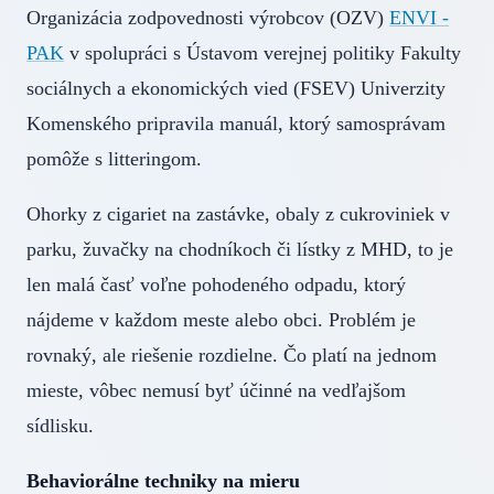
Organizácia zodpovednosti výrobcov (OZV)
ENVI -
PAK
v spolupráci s Ústavom verejnej politiky Fakulty
sociálnych a ekonomických vied (FSEV) Univerzity
Komenského pripravila manuál, ktorý samosprávam
pomôže s litteringom.
Ohorky z cigariet na zastávke, obaly z cukroviniek v
parku, žuvačky na chodníkoch či lístky z MHD, to je
len malá časť voľne pohodeného odpadu, ktorý
nájdeme v každom meste alebo obci. Problém je
rovnaký, ale riešenie rozdielne. Čo platí na jednom
mieste, vôbec nemusí byť účinné na vedľajšom
sídlisku.
Behaviorálne techniky na mieru