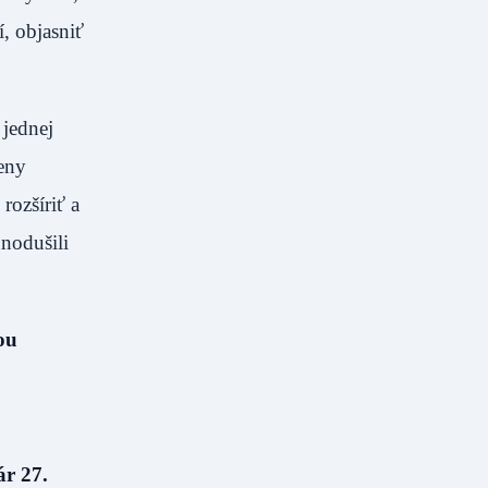
, objasniť
 jednej
eny
rozšíriť a
nodušili
ou
ár 27.