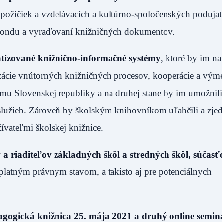
požičiek a vzdelávacích a kultúrno-spoločenských podujatí
o fondu a vyraďovaní knižničných dokumentov.
atizované knižnično-informačné systémy
, ktoré by im na
zácie vnútorných knižničných procesov, kooperácie a vým
mu Slovenskej republiky a na druhej stane by im umožnili 
služieb. Zároveň by školským knihovníkom uľahčili a zjed
žívateľmi školskej knižnice.
a riaditeľov základných škôl a stredných škôl, súčasť
platným právnym stavom, a takisto aj pre potenciálnych
agogická knižnica 25. mája 2021 a druhý online semin