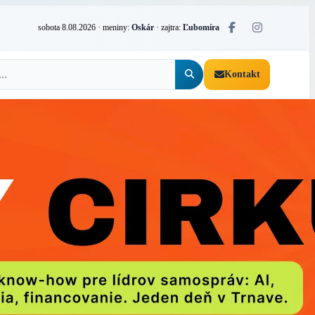
sobota 8.08.2026
· meniny:
Oskár
· zajtra:
Ľubomíra
Kontakt