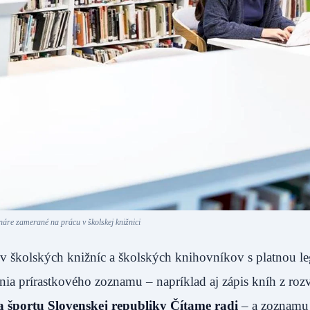
náre zamerané na prácu v školskej knižnici
školských knižníc a školských knihovníkov s platnou leg
nia prírastkového zoznamu – napríklad aj zápis kníh z ro
a športu Slovenskej republiky Čítame radi
– a zoznamu