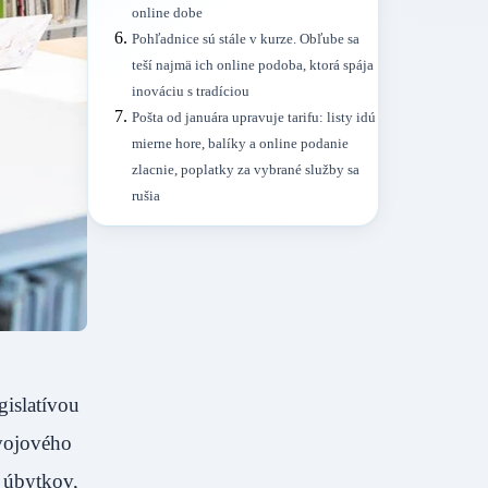
online dobe
Pohľadnice sú stále v kurze. Obľube sa
teší najmä ich online podoba, ktorá spája
inováciu s tradíciou
Pošta od januára upravuje tarifu: listy idú
mierne hore, balíky a online podanie
zlacnie, poplatky za vybrané služby sa
rušia
islatívou
zvojového
 úbytkov,