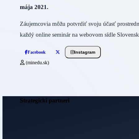
mája 2021.
Záujemcovia môžu potvrdiť svoju účasť prostrední
každý online seminár na webovom sídle Slovenske
Instagram
Facebook
(minedu.sk)
Strategickí partneri