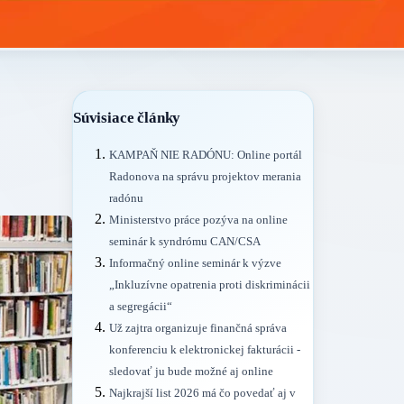
Súvisiace články
KAMPAŇ NIE RADÓNU: Online portál
Radonova na správu projektov merania
radónu
Ministerstvo práce pozýva na online
seminár k syndrómu CAN/CSA
Informačný online seminár k výzve
„Inkluzívne opatrenia proti diskriminácii
a segregácii“
Už zajtra organizuje finančná správa
konferenciu k elektronickej fakturácii -
sledovať ju bude možné aj online
Najkrajší list 2026 má čo povedať aj v