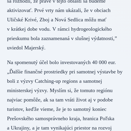
sa rozhodli, že práve v tejto oblasti sa budeme
aktivizovať. Prvé vrty nám ukázali, že v obciach
Uličské Krivé, Zboj a Nová Sedlica môžu mať
v krátkej dobe vodu. V rámci hydrogeologického
prieskumu bola zaznamenaná v slušnej výdatnosti,”
uviedol Majerský.
Na spomenutý účel bolo investovaných 40 000 eur.
„Ďalšie finančné prostriedky pri samotnej výstavbe by
boli z výzvy Catching-up regions a samotnej
ministerskej výzvy. Myslím si, že tomuto regiónu
najviac pomôže, ak sa tam vráti život aj v podobe
turistov, keďže vieme, že je to samotný koniec
Prešovského samosprávneho kraja, hranica Poľska
a Ukrajiny, a je tam vynikajúci priestor na rozvoj