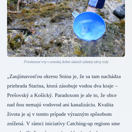
Prieskumné vrty v sninskej doline ukázali výdatný zdroj vody
„Zaujímavosťou okresu Snina je, že sa tam nachádza
priehrada Starina, ktorá zásobuje vodou dva kraje –
Prešovský a Košický. Paradoxom je ale to, že obce
nad ňou nemajú vodovod ani kanalizáciu. Kvalita
života je aj v tomto prípade výrazným spôsobom
znížená. V rámci iniciatívy Catching-up regions sme