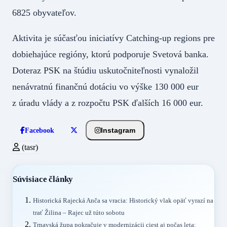
6825 obyvateľov.
Aktivita je súčasťou iniciatívy Catching-up regions pre
dobiehajúce regióny, ktorú podporuje Svetová banka.
Doteraz PSK na štúdiu uskutočniteľnosti vynaložil
nenávratnú finančnú dotáciu vo výške 130 000 eur
z úradu vlády a z rozpočtu PSK ďalších 16 000 eur.
Instagram
Facebook
(tasr)
Súvisiace články
Historická Rajecká Anča sa vracia: Historický vlak opäť vyrazí na
trať Žilina – Rajec už túto sobotu
Trnavská župa pokračuje v modernizácii ciest aj počas leta: