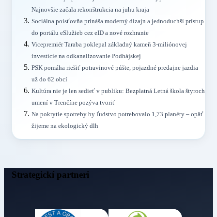
Najnovšie začala rekonštrukcia na juhu kraja
Sociálna poisťovňa prináša moderný dizajn a jednoduchší prístup
do portálu eSlužieb cez eID a nové rozhranie
Vicepremiér Taraba poklepal základný kameň 3-miliónovej
investície na odkanalizovanie Podhájskej
PSK pomáha riešiť potravinové púšte, pojazdné predajne jazdia
už do 62 obcí
Kultúra nie je len sedieť v publiku: Bezplatná Letná škola štyroch
umení v Trenčíne pozýva tvoriť
Na pokrytie spotreby by ľudstvo potrebovalo 1,73 planéty – opäť
žijeme na ekologický dlh
Strategickí partneri