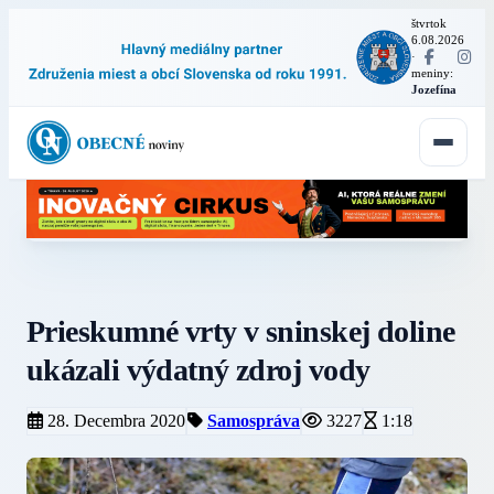
štvrtok
6.08.2026
·
meniny:
Jozefína
Prieskumné vrty v sninskej doline
ukázali výdatný zdroj vody
28. Decembra 2020
Samospráva
3227
1:18