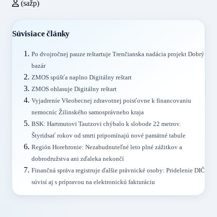
(sažp)
Súvisiace články
Po dvojročnej pauze reštartuje Trenčianska nadácia projekt Dobrý
bazár
ZMOS spúšťa naplno Digitálny reštart
ZMOS ohlasuje Digitálny reštart
Vyjadrenie Všeobecnej zdravotnej poisťovne k financovaniu
nemocníc Žilinského samosprávneho kraja
BSK: Hartmutovi Tautzovi chýbalo k slobode 22 metrov.
Štyridsať rokov od smrti pripomínajú nové pamätné tabule
Región Horehronie: Nezabudnuteľné leto plné zážitkov a
dobrodružstva ani zďaleka nekončí
Finančná správa registruje ďalšie právnické osoby: Pridelenie DIČ
súvisí aj s prípravou na elektronickú fakturáciu