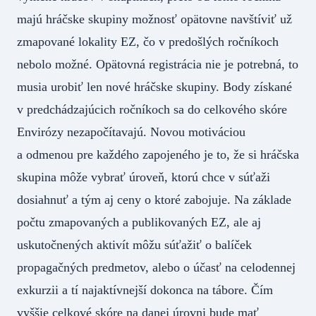
majú hráčske skupiny možnosť opätovne navštíviť už
zmapované lokality EZ, čo v predošlých ročníkoch
nebolo možné. Opätovná registrácia nie je potrebná, to
musia urobiť len nové hráčske skupiny. Body získané
v predchádzajúcich ročníkoch sa do celkového skóre
Envirózy nezapočítavajú. Novou motiváciou
a odmenou pre každého zapojeného je to, že si hráčska
skupina môže vybrať úroveň, ktorú chce v súťaži
dosiahnuť a tým aj ceny o ktoré zabojuje. Na základe
počtu zmapovaných a publikovaných EZ, ale aj
uskutočnených aktivít môžu súťažiť o balíček
propagačných predmetov, alebo o účasť na celodennej
exkurzii a tí najaktívnejší dokonca na tábore. Čím
vyššie celkové skóre na danej úrovni bude mať