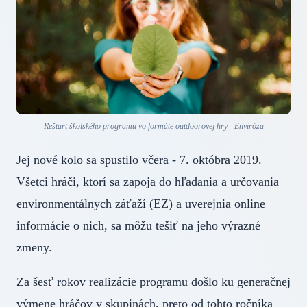
Reštart školského programu vo formáte outdoorovej hry - Enviróza
Jej nové kolo sa spustilo včera - 7. októbra 2019.
Všetci hráči, ktorí sa zapoja do hľadania a určovania
environmentálnych záťaží (EZ) a uverejnia online
informácie o nich, sa môžu tešiť na jeho výrazné
zmeny.
Za šesť rokov realizácie programu došlo ku generačnej
výmene hráčov v skupinách, preto od tohto ročníka