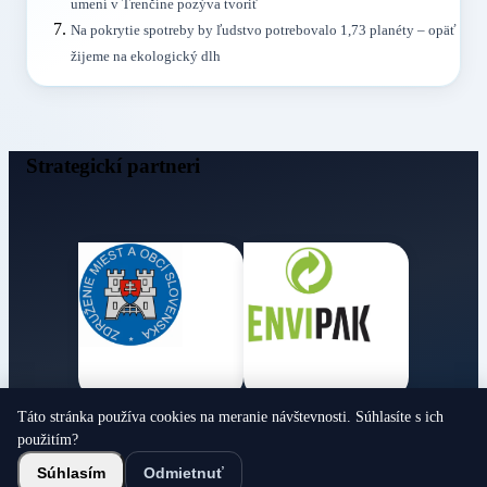
umení v Trenčíne pozýva tvoriť
Na pokrytie spotreby by ľudstvo potrebovalo 1,73 planéty – opäť
žijeme na ekologický dlh
Strategickí partneri
Táto stránka používa cookies na meranie návštevnosti. Súhlasíte s ich
Obecné noviny
použitím?
© 2026 Všetky práva vyhradené
Súhlasím
Odmietnuť