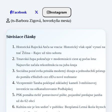
Instagram
Facebook
(ts-Barbora Zigová, hovorkyňa mesta)
Súvisiace články
Historická Rajecká Anča sa vracia: Historický vlak opäť vyrazí na
trať Žilina – Rajec už túto sobotu
Trnavská župa pokračuje v modernizácii ciest aj počas leta:
Najnovšie začala rekonštrukcia na juhu kraja
Sociálna poisťovňa prináša moderný dizajn a jednoduchší prístup
do portálu eSlužieb cez eID a nové rozhranie
Vicepremiér Taraba poklepal základný kameň 3-miliónovej
investície na odkanalizovanie Podhájskej
PSK pomáha riešiť potravinové púšte, pojazdné predajne jazdia
už do 62 obcí
Kultúra nie je len sedieť v publiku: Bezplatná Letná škola štyroch