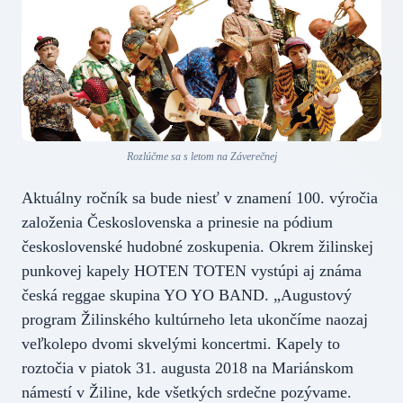
Rozlúčme sa s letom na Záverečnej
Aktuálny ročník sa bude niesť v znamení 100. výročia
založenia Československa a prinesie na pódium
československé hudobné zoskupenia. Okrem žilinskej
punkovej kapely HOTEN TOTEN vystúpi aj známa
česká reggae skupina YO YO BAND. „Augustový
program Žilinského kultúrneho leta ukončíme naozaj
veľkolepo dvomi skvelými koncertmi. Kapely to
roztočia v piatok 31. augusta 2018 na Mariánskom
námestí v Žiline, kde všetkých srdečne pozývame.