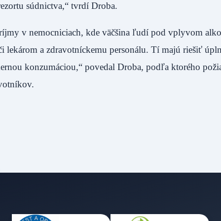
do rezortu súdnictva,“ tvrdí Droba.
 príjmy v nemocniciach, kde väčšina ľudí pod vplyvom alk
i lekárom a zdravotníckemu personálu. Tí majú riešiť úpln
dmernou konzumáciou,“ povedal Droba, podľa ktorého poži
zdravotníkov.