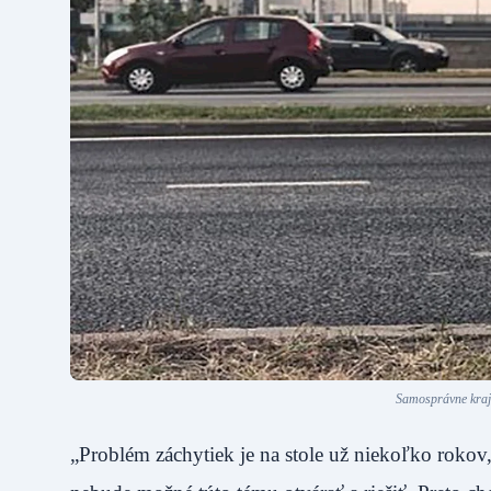
Samosprávne kraje
„Problém záchytiek je na stole už niekoľko rokov,