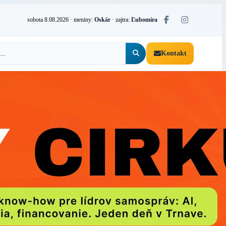
sobota 8.08.2026
· meniny:
Oskár
· zajtra:
Ľubomíra
Kontakt