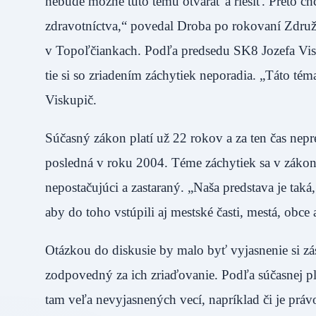
nebude možné túto tému otvárať a riešiť. Preto c
zdravotníctva,“ povedal Droba po rokovaní Zdru
v Topoľčiankach. Podľa predsedu SK8 Jozefa Visk
tie si so zriadením záchytiek neporadia. „Táto té
Viskupič.
Súčasný zákon platí už 22 rokov a za ten čas nepr
posledná v roku 2004. Téme záchytiek sa v zákon
nepostačujúci a zastaraný. „Naša predstava je taká,
aby do toho vstúpili aj mestské časti, mestá, o
Otázkou do diskusie by malo byť vyjasnenie si zá
zodpovedný za ich zriaďovanie. Podľa súčasnej plat
tam veľa nevyjasnených vecí, napríklad či je práv