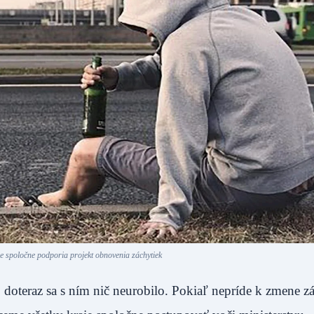
 spoločne podporia projekt obnovenia záchytiek
 doteraz sa s ním nič neurobilo. Pokiaľ nepríde k zmene z