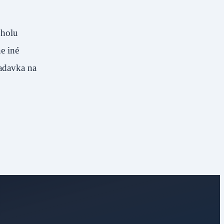
oholu
e iné
adavka na