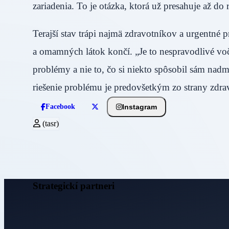
zariadenia. To je otázka, ktorá už presahuje až 
Terajší stav trápi najmä zdravotníkov a urgentné
a omamných látok končí. „Je to nespravodlivé voč
problémy a nie to, čo si niekto spôsobil sám na
riešenie problému je predovšetkým zo strany 
Instagram
Facebook
(tasr)
Strategickí partneri