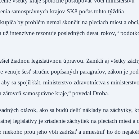
hceme všetky kraje spoločne postupovať voči ministerstvu
ženia samosprávnych krajov SK8 počas tohto týždňa
upiča by problém nemal skončiť na pleciach miest a obcí,
ma už intenzívne rezonuje posledných desať rokov,“ podotk
ešiel žiadnou legislatívnou úpravou. Zanikli aj všetky zách
e venuje šesť stručne popísaných paragrafov, zákon je po
 aby sa spojil štát, ministerstvo zdravotníctva s ministerst
bce a zároveň samosprávne kraje,“ povedal Droba.
sadných otázok, ako sa budú deliť náklady na záchytky, k
nej legislatívy je zriadenie záchytiek na pleciach miest a o
o niekoho proti jeho vôli zadržať a umiestniť ho do nejaké