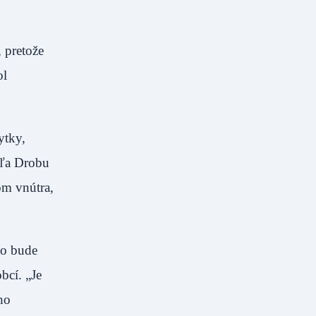
 pretože
ol
ytky,
dľa Drobu
vom vnútra,
to bude
bcí. „Je
ho