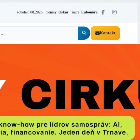
sobota 8.08.2026
· meniny:
Oskár
· zajtra:
Ľubomíra
Kontakt