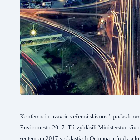
Konferenciu uzavrie večerná slávnosť, počas kto
Enviromesto 2017. Tú vyhlásili Ministerstvo živo
septembra 2017 v oblastiach Ochrana prírody a kra