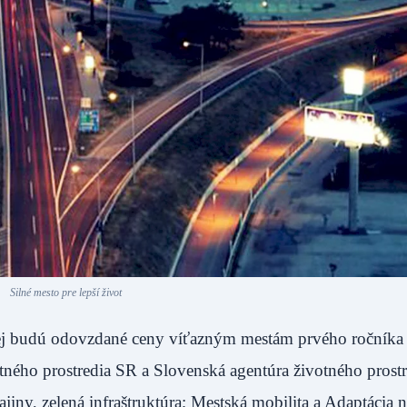
Silné mesto pre lepší život
rej budú odovzdané ceny víťazným mestám prvého ročníka
tného prostredia SR a Slovenská agentúra životného prostr
jiny, zelená infraštruktúra; Mestská mobilita a Adaptácia