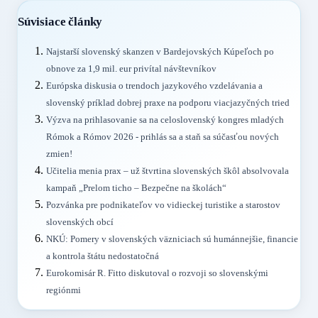
Súvisiace články
Najstarší slovenský skanzen v Bardejovských Kúpeľoch po
obnove za 1,9 mil. eur privítal návštevníkov
Európska diskusia o trendoch jazykového vzdelávania a
slovenský príklad dobrej praxe na podporu viacjazyčných tried
Výzva na prihlasovanie sa na celoslovenský kongres mladých
Rómok a Rómov 2026 - prihlás sa a staň sa súčasťou nových
zmien!
Učitelia menia prax – už štvrtina slovenských škôl absolvovala
kampaň „Prelom ticho – Bezpečne na školách“
Pozvánka pre podnikateľov vo vidieckej turistike a starostov
slovenských obcí
NKÚ: Pomery v slovenských väzniciach sú humánnejšie, financie
a kontrola štátu nedostatočná
Eurokomisár R. Fitto diskutoval o rozvoji so slovenskými
regiónmi