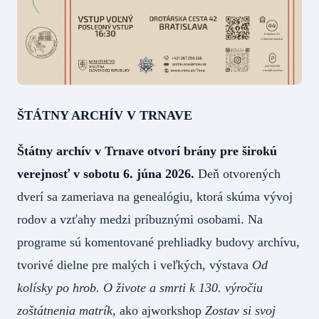
ŠTÁTNY ARCHÍV V TRNAVE
Štátny archív v Trnave otvorí brány pre širokú
verejnosť v sobotu 6. júna 2026.
Deň otvorených
dverí sa zameriava na genealógiu, ktorá skúma vývoj
rodov a vzťahy medzi príbuznými osobami. Na
programe sú komentované prehliadky budovy archívu,
tvorivé dielne pre malých i veľkých, výstava
Od
kolísky po hrob. O živote a smrti k 130. výročiu
zoštátnenia matrík,
ako ajworkshop
Zostav si svoj