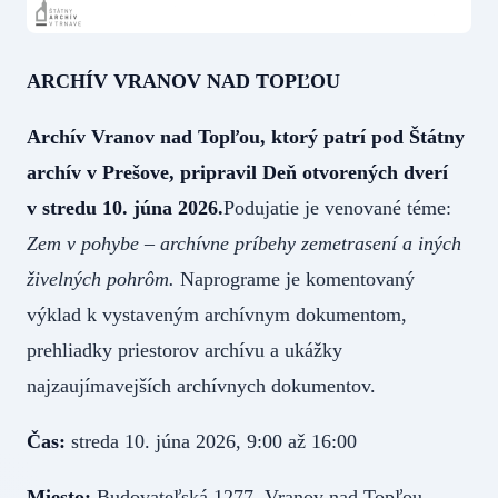
ARCHÍV VRANOV NAD TOPĽOU
Archív Vranov nad Topľou, ktorý patrí pod Štátny
archív v Prešove, pripravil Deň otvorených dverí
v stredu 10. júna 2026.
Podujatie je venované téme:
Zem v pohybe – archívne príbehy zemetrasení a iných
živelných pohrôm.
Naprograme je komentovaný
výklad k vystaveným archívnym dokumentom,
prehliadky priestorov archívu a ukážky
najzaujímavejších archívnych dokumentov.
Čas:
streda 10. júna 2026, 9:00 až 16:00
Miesto:
Budovateľská 1277, Vranov nad Topľou