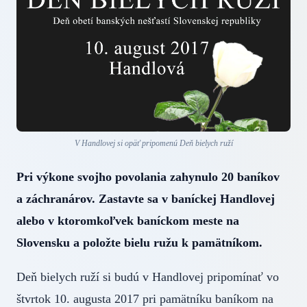
V Handlovej si opäť pripomenú Deň bielych ruží
Pri výkone svojho povolania zahynulo 20 baníkov
a záchranárov. Zastavte sa v baníckej Handlovej
alebo v ktoromkoľvek baníckom meste na
Slovensku a položte bielu ružu k pamätníkom.
Deň bielych ruží si budú v Handlovej pripomínať vo
štvrtok 10. augusta 2017 pri pamätníku baníkom na