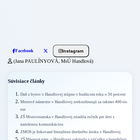
Instagram
Facebook
(Jana PAULÍNYOVÁ, MsÚ Handlová)
Súvisiace články
Daň z bytov v Handlovej stúpne v budúcom roku o 50 percent
Mierové námestie v Handlovej zrekonštruujú za takmer 400-tis.
eur
ZŠ Morovnianska v Handlovej zriadila ročník pre deti s
narušenou komunikáciou
ZMOS je šokované brutalitou dnešného útoku v Handlovej
ZŠ Mierové nám. v Handlovej zakúpila z výťažku z benefičnej