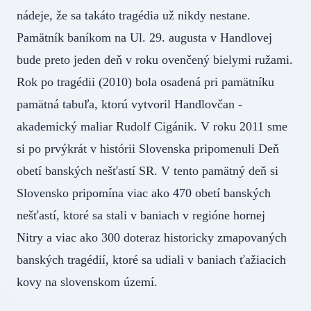
nádeje, že sa takáto tragédia už nikdy nestane.
Pamätník baníkom na Ul. 29. augusta v Handlovej
bude preto jeden deň v roku ovenčený bielymi ružami.
Rok po tragédii (2010) bola osadená pri pamätníku
pamätná tabuľa, ktorú vytvoril Handlovčan -
akademický maliar Rudolf Cigánik. V roku 2011 sme
si po prvýkrát v histórii Slovenska pripomenuli Deň
obetí banských nešťastí SR. V tento pamätný deň si
Slovensko pripomína viac ako 470 obetí banských
nešťastí, ktoré sa stali v baniach v regióne hornej
Nitry a viac ako 300 doteraz historicky zmapovaných
banských tragédií, ktoré sa udiali v baniach ťažiacich
kovy na slovenskom území.