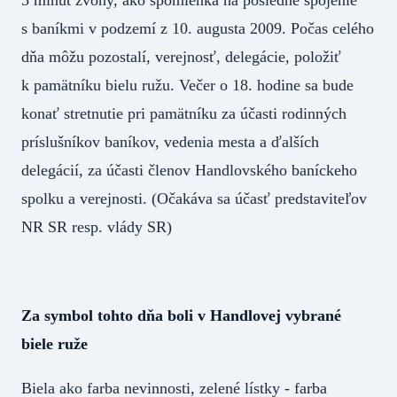
5 minút zvony, ako spomienka na posledné spojenie
s baníkmi v podzemí z 10. augusta 2009. Počas celého
dňa môžu pozostalí, verejnosť, delegácie, položiť
k pamätníku bielu ružu. Večer o 18. hodine sa bude
konať stretnutie pri pamätníku za účasti rodinných
príslušníkov baníkov, vedenia mesta a ďalších
delegácií, za účasti členov Handlovského baníckeho
spolku a verejnosti. (Očakáva sa účasť predstaviteľov
NR SR resp. vlády SR)
Za symbol tohto dňa boli v Handlovej vybrané
biele ruže
Biela ako farba nevinnosti, zelené lístky - farba