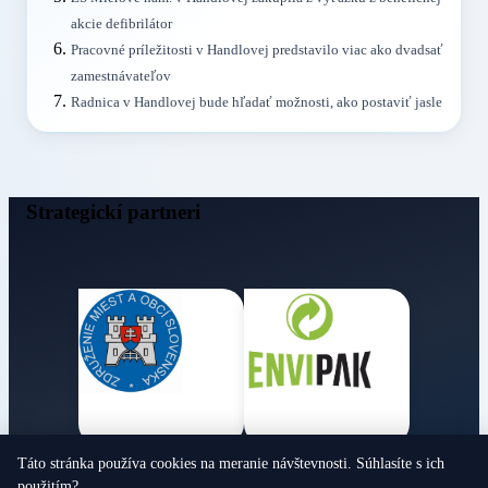
akcie defibrilátor
Pracovné príležitosti v Handlovej predstavilo viac ako dvadsať
zamestnávateľov
Radnica v Handlovej bude hľadať možnosti, ako postaviť jasle
Strategickí partneri
Táto stránka používa cookies na meranie návštevnosti. Súhlasíte s ich
Obecné noviny
použitím?