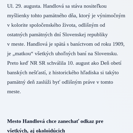
Ul. 29. augusta. Handlová sa stáva nositeľkou
myšlienky tohto pamätného dňa, ktorý je výnimočným
v kolorite spoločenského života, odlišným od
ostatných pamätných dní Slovenskej republiky
v meste. Handlová je spätá s baníctvom od roku 1909,
je „matkou“ všetkých uhoľných baní na Slovensku.
Preto keď NR SR schválila 10. august ako Deň obetí
banských nešťastí, z historického hľadiska si takýto
pamätný deň zaslúži byť odlišným práve v tomto
meste.
Mesto Handlová chce zanechať odkaz pre
všetkých, aj okoloidúcich