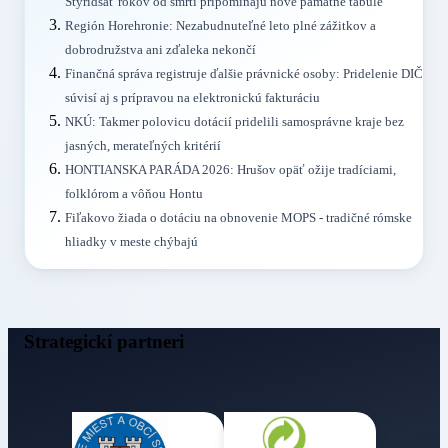
Štyridsať rokov od smrti pripomínajú nové pamätné tabule
Región Horehronie: Nezabudnuteľné leto plné zážitkov a
dobrodružstva ani zďaleka nekončí
Finančná správa registruje ďalšie právnické osoby: Pridelenie DIČ
súvisí aj s prípravou na elektronickú fakturáciu
NKÚ: Takmer polovicu dotácií pridelili samosprávne kraje bez
jasných, merateľných kritérií
HONTIANSKA PARÁDA 2026: Hrušov opäť ožije tradíciami,
folklórom a vôňou Hontu
Fiľakovo žiada o dotáciu na obnovenie MOPS - tradičné rómske
hliadky v meste chýbajú
Strategickí partneri