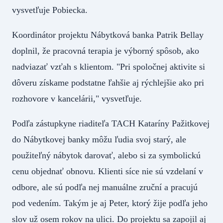
vysvetľuje Pobiecka.
Koordinátor projektu Nábytková banka Patrik Bellay
doplnil, že pracovná terapia je výborný spôsob, ako
nadviazať vzťah s klientom. "Pri spoločnej aktivite si
dôveru získame podstatne ľahšie aj rýchlejšie ako pri
rozhovore v kancelárii," vysvetľuje.
Podľa zástupkyne riaditeľa TACH Kataríny Pažitkovej
do Nábytkovej banky môžu ľudia svoj starý, ale
použiteľný nábytok darovať, alebo si za symbolickú
cenu objednať obnovu. Klienti síce nie sú vzdelaní v
odbore, ale sú podľa nej manuálne zruční a pracujú
pod vedením. Takým je aj Peter, ktorý žije podľa jeho
slov už osem rokov na ulici. Do projektu sa zapojil aj