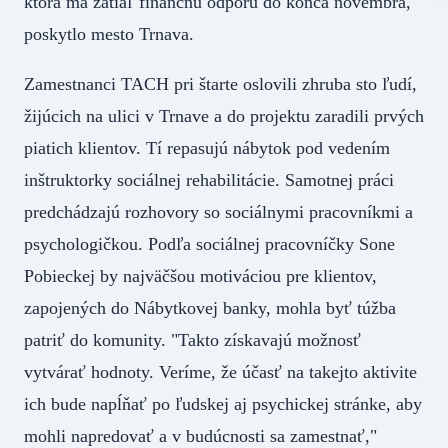
ktorá má zatiaľ finančnú odporu do konca novembra,
poskytlo mesto Trnava.
Zamestnanci TACH pri štarte oslovili zhruba sto ľudí,
žijúcich na ulici v Trnave a do projektu zaradili prvých
piatich klientov. Tí repasujú nábytok pod vedením
inštruktorky sociálnej rehabilitácie. Samotnej práci
predchádzajú rozhovory so sociálnymi pracovníkmi a
psychologičkou. Podľa sociálnej pracovníčky Sone
Pobieckej by najväčšou motiváciou pre klientov,
zapojených do Nábytkovej banky, mohla byť túžba
patriť do komunity. "Takto získavajú možnosť
vytvárať hodnoty. Veríme, že účasť na takejto aktivite
ich bude napĺňať po ľudskej aj psychickej stránke, aby
mohli napredovať a v budúcnosti sa zamestnať,"