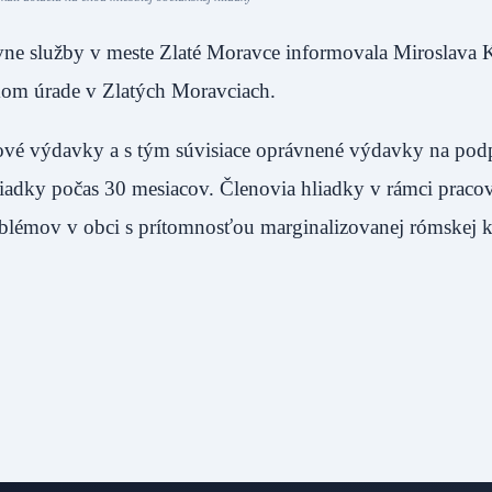
tívne služby v meste Zlaté Moravce informovala Miroslava
estskom úrade v Zlatých Moravciach.
ové výdavky a s tým súvisiace oprávnené výdavky na pod
liadky počas 30 mesiacov. Členovia hliadky v rámci praco
oblémov v obci s prítomnosťou marginalizovanej rómskej 