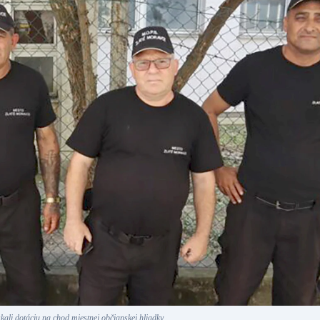
kali dotáciu na chod miestnej občianskej hliadky