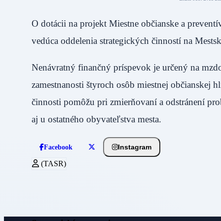
O dotácii na projekt Miestne občianske a preven
vedúca oddelenia strategických činností na M
Nenávratný finančný príspevok je určený na mzd
zamestnanosti štyroch osôb miestnej občianskej h
činnosti pomôžu pri zmierňovaní a odstránení pr
aj u ostatného obyvateľstva mesta.
Instagram
Facebook
(TASR)