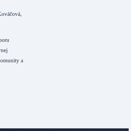
 Kováčová,
poru
vnej
komunity a