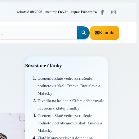
sobota 8.08.2026
· meniny:
Oskár
· zajtra:
Ľubomíra
Kontakt
Súvisiace články
Ocenenie Zlaté vedro za riešenie
podnetov získali Trnava, Bratislava a
Malacky
Divadlo na kolene z Cífera odštartovalo
51. ročník Zlatej priadky
Ocenenie Zlaté vedro za riešenie
podnetov od občanov získali Trnava a
Malacky
Zlaté Moravce získali dotáciu na