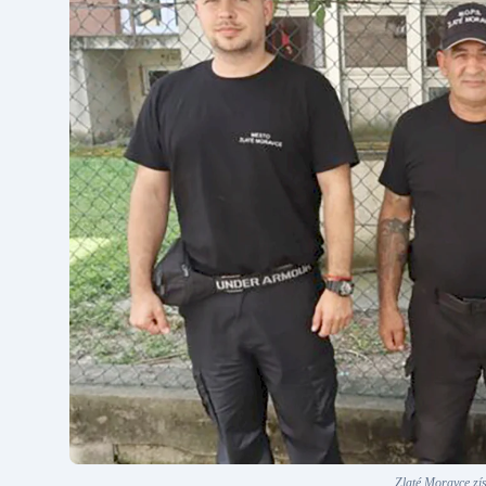
Zlaté Moravce zís