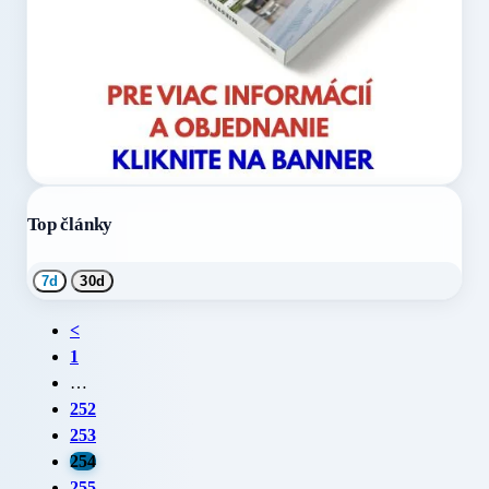
Top články
7d
30d
<
1
…
252
253
254
255