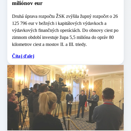
miliónov eur
Druhá úprava rozpočtu ŽSK zvýšila župný rozpočet o 26
125 796 eur v bežných i kapitálových výdavkoch a
výdavkových finančných operáciách. Do obnovy ciest po
zimnom období investuje župa 5,5 milióna do opráv 80
kilometrov ciest a mostov II. a III. triedy.
Čítaj ďalej