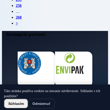
256
…
268
>
Strategickí partneri
Táto stránka používa cookies na meranie návštevnosti. Súhlasíte s ich
Obecné noviny
použitím?
© 2026 Všetky práva vyhradené
Súhlasím
Odmietnuť