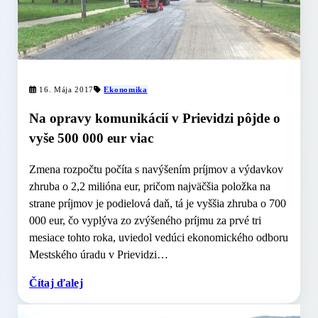
16. Mája 2017
Ekonomika
Na opravy komunikácií v Prievidzi pôjde o
vyše 500 000 eur viac
Zmena rozpočtu počíta s navýšením príjmov a výdavkov
zhruba o 2,2 milióna eur, pričom najväčšia položka na
strane príjmov je podielová daň, tá je vyššia zhruba o 700
000 eur, čo vyplýva zo zvýšeného príjmu za prvé tri
mesiace tohto roka, uviedol vedúci ekonomického odboru
Mestského úradu v Prievidzi…
Čítaj ďalej