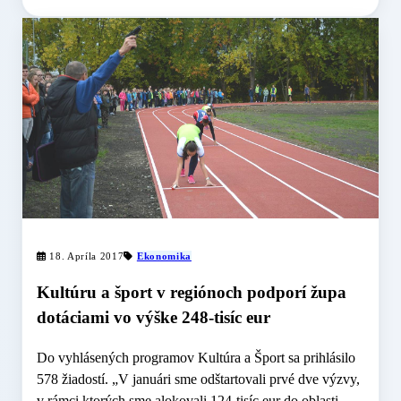
18. Apríla 2017
Ekonomika
Kultúru a šport v regiónoch podporí župa
dotáciami vo výške 248-tisíc eur
Do vyhlásených programov Kultúra a Šport sa prihlásilo
578 žiadostí. „V januári sme odštartovali prvé dve výzvy,
v rámci ktorých sme alokovali 124-tisíc eur do oblasti