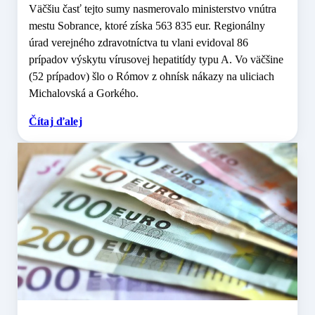
Väčšiu časť tejto sumy nasmerovalo ministerstvo vnútra
mestu Sobrance, ktoré získa 563 835 eur. Regionálny
úrad verejného zdravotníctva tu vlani evidoval 86
prípadov výskytu vírusovej hepatitídy typu A. Vo väčšine
(52 prípadov) šlo o Rómov z ohnísk nákazy na uliciach
Michalovská a Gorkého.
Čítaj ďalej