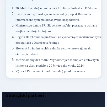
30. Medzinárodný novohradský folklórny festival vo Fiľakove
Envirorezort vyhlásil výzvu na národný projekt Rozšírenie
informačného systému odpadového hospodárstva
Ministerstvo vnútra SR: Slovensko naďalej presadzuje ochranu
svojich národných záujmov
Región Horehronie sa predstavil na významných medzinárodných
podujatiach v Xiamene a Pekingu
Slovenský národný archív a ďalšie archívy pozývajú na dni
otvorených dverí
Medzinárodný deň rodín: Zvýhodnených rodinných cestovných
lístkov sa vlani predalo o 20 % viac ako v roku 2024
Výzva SAV pre mestá: medzinárodný prieskum zelene
Strategickí partneri