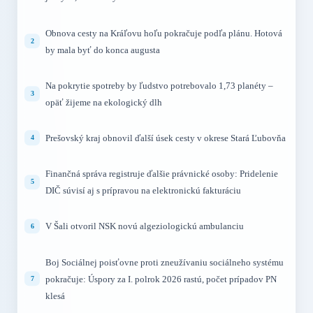
Obnova cesty na Kráľovu hoľu pokračuje podľa plánu. Hotová
by mala byť do konca augusta
Na pokrytie spotreby by ľudstvo potrebovalo 1,73 planéty –
opäť žijeme na ekologický dlh
Prešovský kraj obnovil ďalší úsek cesty v okrese Stará Ľubovňa
Finančná správa registruje ďalšie právnické osoby: Pridelenie
DIČ súvisí aj s prípravou na elektronickú fakturáciu
V Šali otvoril NSK novú algeziologickú ambulanciu
Boj Sociálnej poisťovne proti zneužívaniu sociálneho systému
pokračuje: Úspory za I. polrok 2026 rastú, počet prípadov PN
klesá