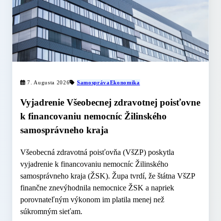
7. Augusta 2026
Samospráva
Ekonomika
Vyjadrenie Všeobecnej zdravotnej poisťovne
k financovaniu nemocníc Žilinského
samosprávneho kraja
Všeobecná zdravotná poisťovňa (VšZP) poskytla
vyjadrenie k financovaniu nemocníc Žilinského
samosprávneho kraja (ŽSK). Župa tvrdí, že štátna VšZP
finančne znevýhodnila nemocnice ŽSK a napriek
porovnateľným výkonom im platila menej než
súkromným sieťam.