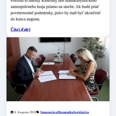
Potvrdil to dnešný kontrolný deň Banskobystrického
samosprávneho kraja priamo na stavbe. Ak budú priať
poveternostné podmienky, práce by mali byť ukončené
do konca augusta.
Čítaj ďalej
6. Augusta 2026
Samospráva
Ekonomika
Legislatíva