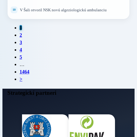
V Šali otvoril NSK novú algeziologickú ambulanciu
1
2
3
4
5
…
1464
>
Strategickí partneri