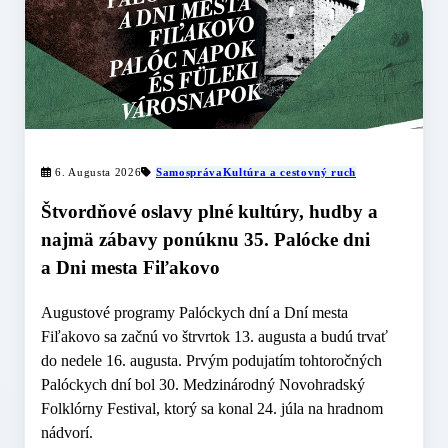
6. Augusta 2026
Samospráva
Kultúra a cestovný ruch
Štvordňové oslavy plné kultúry, hudby a
najmä zábavy ponúknu 35. Palócke dni
a Dni mesta Fiľakovo
Augustové programy Palóckych dní a Dní mesta
Fiľakovo sa začnú vo štrvrtok 13. augusta a budú trvať
do nedele 16. augusta. Prvým podujatím tohtoročných
Palóckych dní bol 30. Medzinárodný Novohradský
Folklórny Festival, ktorý sa konal 24. júla na hradnom
nádvorí.