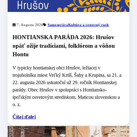
7. Augusta 2026
Samospráva
Kultúra a cestovný ruch
HONTIANSKA PARÁDA 2026: Hrušov
opäť ožije tradíciami, folklórom a vôňou
Hontu
V typicky hontianskej obci Hrušov, ležiacej v
trojuholníku miest Veľký Krtíš, Šahy a Krupina, sa 21. a
22. augusta 2026 uskutoční už 29. ročník Hontianskej
parády. Obec Hrušov v spolupráci s Hontiansko-
ipeľským osvetovým strediskom, Maticou slovenskou a
o. z.
Čítaj ďalej