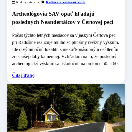
6. Augusta 2026
Kultúra a cestovný ruch
Archeológovia SAV opäť hľadajú
posledných Neandertálcov v Čertovej peci
Počas týchto letných mesiacov sa v jaskyni Čertova pec
pri Radošine realizuje multidisciplinárny revízny výskum.
Ide o výnimočnú lokalitu s niekoľkonásobným osídlením
zo staršej doby kamennej. Vzhľadom na to, že posledný
archeologický výskum sa uskutočnil na prelome 50. a 60.
Čítaj ďalej