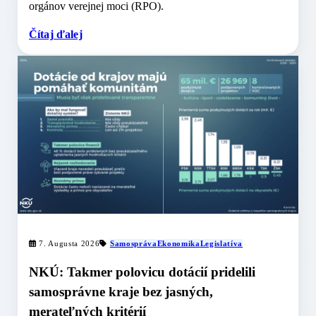
orgánov verejnej moci (RPO).
Čítaj ďalej
7. Augusta 2026
Samospráva
Ekonomika
Legislatíva
NKÚ: Takmer polovicu dotácií pridelili
samosprávne kraje bez jasných,
merateľných kritérií