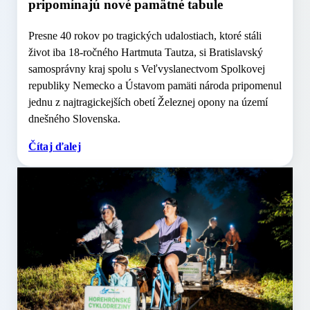
pripomínajú nové pamätné tabule
Presne 40 rokov po tragických udalostiach, ktoré stáli
život iba 18-ročného Hartmuta Tautza, si Bratislavský
samosprávny kraj spolu s Veľvyslanectvom Spolkovej
republiky Nemecko a Ústavom pamäti národa pripomenul
jednu z najtragickejších obetí Železnej opony na území
dnešného Slovenska.
Čítaj ďalej