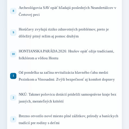
Archeológovia SAV opäť hľadajú posledných Neandertálcov v
Čertovej peci
Horúčavy zvyšujú riziko zdravotných problémov, preto je
dôležitý pitný režim aj pomoc druhým
HONTIANSKA PARÁDA 2026: Hrušov opäť ožije tradíciami,
folklórom a vôňou Hontu
Od pondelka sa začína revitalizácia hlavného ťahu medzi
Pezinkom a Vinosadmi. Zvýši bezpečnosť aj komfort dopravy
NKÚ: Takmer polovicu dotácií pridelili samosprávne kraje bez
jasných, merateľných kritérií
Brezno otvorilo nové miesto plné zážitkov, prírody a baníckych
tradícií pre rodiny s deťmi