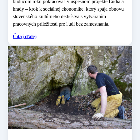
budúcom roku pokračovať v úspešnom projekte Ľudia a
hrady – krok k sociálnej ekonomike, ktorý spája obnovu
slovenského kultúrneho dedičstva s vytváraním
pracovných príležitostí pre ľudí bez zamestnania.
Čítaj ďalej