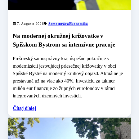
7. Augusta 2026
Samospráva
Ekonomika
Na modernej okružnej križovatke v
Spišskom Bystrom sa intenzívne pracuje
Prešovský samosprávny kraj úspešne pokračuje v
modernizácii jestvujúcej priesečnej križovatky v obci
Spišské Bystré na moderný kruhový objazd. Aktuálne je
prestavaná už na viac ako 40%. Investíciu za takmer
milión eur financuje zo župných eurofondov v rámci
integrovaných územných investícií.
Čítaj ďalej