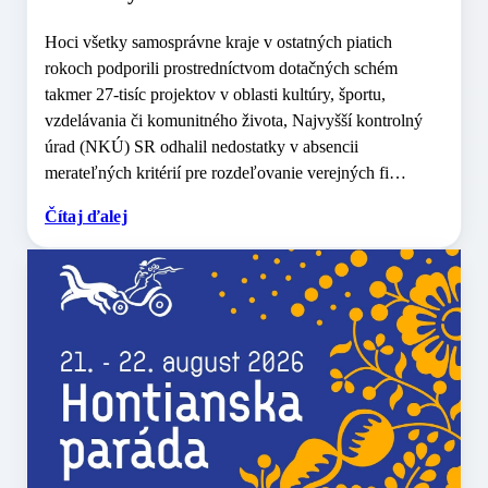
Hoci všetky samosprávne kraje v ostatných piatich
rokoch podporili prostredníctvom dotačných schém
takmer 27-tisíc projektov v oblasti kultúry, športu,
vzdelávania či komunitného života, Najvyšší kontrolný
úrad (NKÚ) SR odhalil nedostatky v absencii
merateľných kritérií pre rozdeľovanie verejných fi…
Čítaj ďalej