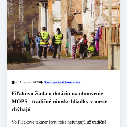
7. Augusta 2026
Samospráva
Ekonomika
Fiľakovo žiada o dotáciu na obnovenie
MOPS - tradičné rómske hliadky v meste
chýbajú
Vo Fiľakove takmer štvrť roka nefungujú už tradičné